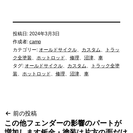
投稿日:
2024年3月3日
作成者:
camp
カテゴリー:
オールドサイクル
、
カスタム
、
トラッ
ク全塗装
、
ホットロッド
、
修理
、
沼津
、
車
タグ:
オールドサイクル
、
カスタム
、
トラック全塗
装
、
ホットロッド
、
修理
、
沼津
、
車
投
前の投稿
この他フェンダーの影響のパートが
稿
増加します鈑金・塗装は片方の面だけ