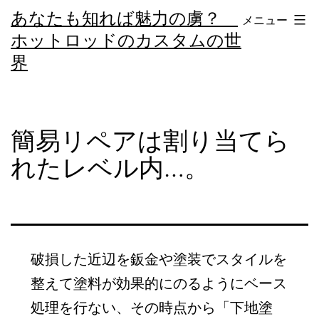
コ
あなたも知れば魅力の虜？
メニュー
ン
ホットロッドのカスタムの世
テ
界
ン
ツ
へ
簡易リペアは割り当てら
ス
れたレベル内…。
キ
ッ
プ
破損した近辺を鈑金や塗装でスタイルを
整えて塗料が効果的にのるようにベース
処理を行ない、その時点から「下地塗