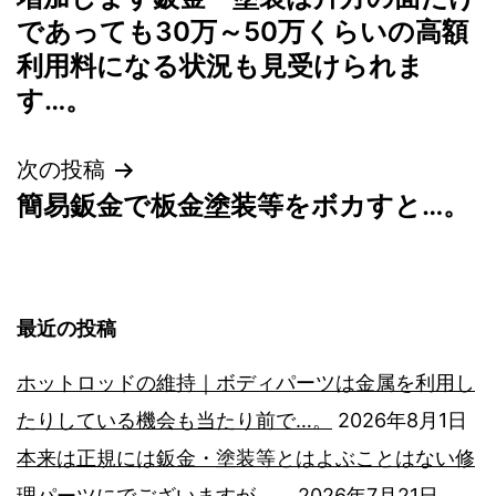
であっても30万～50万くらいの高額
ナ
利用料になる状況も見受けられま
ビ
す…。
ゲ
次の投稿
簡易鈑金で板金塗装等をボカすと…。
ー
シ
ョ
最近の投稿
ン
ホットロッドの維持｜ボディパーツは金属を利用し
たりしている機会も当たり前で…。
2026年8月1日
本来は正規には鈑金・塗装等とはよぶことはない修
理パーツにでございますが…。
2026年7月21日