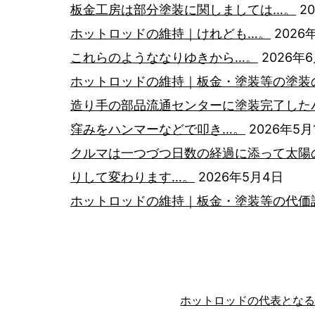
板金工房は部分塗装に関しましては…。
2
ン
ホットロッドの維持｜けれども…。
2026
これらのようななりゆきから…。
2026年
ホットロッドの維持｜板金・塗装等の塗装
造り手の部品流通センターに塗装完了した
窪みをハンマーなどで叩き…。
2026年5月
クルマは一つづつ日数の経過に添って太陽
りして変わります…。
2026年5月4日
ホットロッドの維持｜板金・塗装等の代価
ホットロッドの代表とな