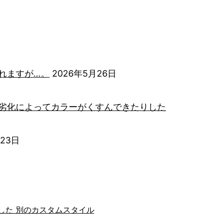
れますが…。
2026年5月26日
劣化によってカラーがくすんできたりした
月23日
した 別のカスタムスタイル