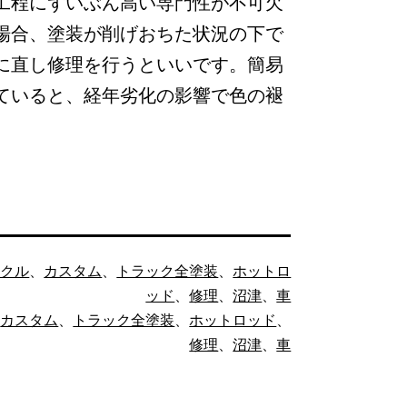
工程にずいぶん高い専門性が不可欠
場合、塗装が削げおちた状況の下で
に直し修理を行うといいです。簡易
ていると、経年劣化の影響で色の褪
イクル
、
カスタム
、
トラック全塗装
、
ホットロ
ッド
、
修理
、
沼津
、
車
、
カスタム
、
トラック全塗装
、
ホットロッド
、
修理
、
沼津
、
車