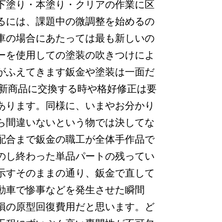
下塗り・本塗り・クリアの作業に区
るには、課題中の微調整を始めるの
車の場合にあたっては最も新しいの
ーを使用しての塗装の吹きつけによ
がふえてきます鈑金や塗装は一面だ
を新商品に交換する時や格好修正は要
あります。同様に、いまやお分かり
ら間違いないという物では決してな
配合まで鈑金の職工が全体手作品で
のし終わった単品パートの残ってい
示すそのままの通り、鈑金で直して
動車で惨事などを発生させた瞬間
損の原型回復費用だと思います。ど