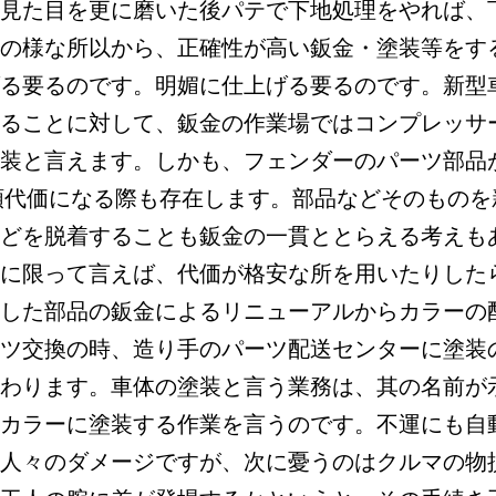
見た目を更に磨いた後パテで下地処理をやれば、
の様な所以から、正確性が高い鈑金・塗装等をす
る要るのです。明媚に仕上げる要るのです。新型
ることに対して、鈑金の作業場ではコンプレッサ
装と言えます。しかも、フェンダーのパーツ部品
高額代価になる際も存在します。部品などそのもの
どを脱着することも鈑金の一貫ととらえる考えも
に限って言えば、代価が格安な所を用いたりした
した部品の鈑金によるリニューアルからカラーの
ツ交換の時、造り手のパーツ配送センターに塗装
わります。車体の塗装と言う業務は、其の名前が
カラーに塗装する作業を言うのです。不運にも自
人々のダメージですが、次に憂うのはクルマの物