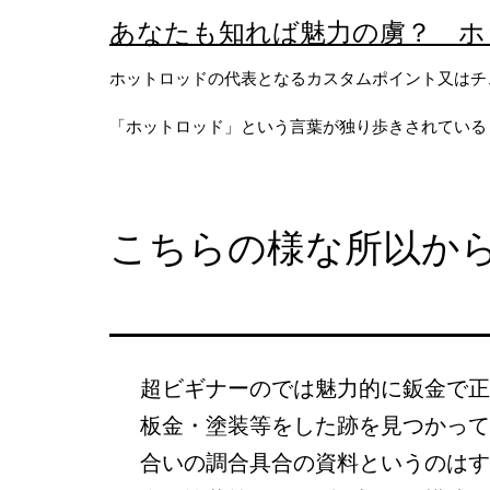
コ
あなたも知れば魅力の虜？ ホ
ン
ホットロッドの代表となるカスタムポイント又はチ
テ
「ホットロッド」という言葉が独り歩きされている
ン
ツ
へ
こちらの様な所以か
ス
キ
ッ
プ
超ビギナーのでは魅力的に鈑金で正
板金・塗装等をした跡を見つかって
合いの調合具合の資料というのはす