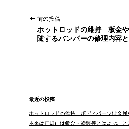
投
前の投稿
ホットロッドの維持｜板金や
稿
随するバンパーの修理内容と
ナ
ビ
ゲ
ー
最近の投稿
シ
ホットロッドの維持｜ボディパーツは金属
ョ
本来は正規には鈑金・塗装等とはよぶこと