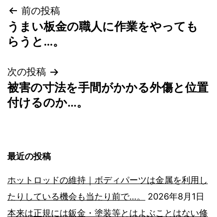
投
前の投稿
うまい板金の職人に作業をやっても
稿
らうと…。
ナ
次の投稿
ビ
被害の寸法を手間がかかる外傷と位置
付けるのか…。
ゲ
ー
最近の投稿
シ
ホットロッドの維持｜ボディパーツは金属を利用し
ョ
たりしている機会も当たり前で…。
2026年8月1日
ン
本来は正規には鈑金・塗装等とはよぶことはない修