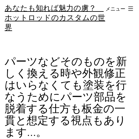
コ
あなたも知れば魅力の虜？
メニュー
ン
ホットロッドのカスタムの世
テ
界
ン
ツ
へ
パーツなどそのものを新
ス
しく換える時や外観修正
キ
はいらなくても塗装を行
ッ
なうためにパーツ部品を
プ
脱着する仕方も板金の一
貫と想定する視点もあり
ます…。