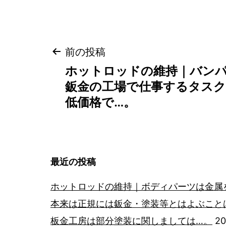
投
前の投稿
ホットロッドの維持｜バン
稿
鈑金の工場で仕事するタス
低価格で…。
ナ
ビ
ゲ
最近の投稿
ー
ホットロッドの維持｜ボディパーツは金属
本来は正規には鈑金・塗装等とはよぶこと
シ
板金工房は部分塗装に関しましては…。
2