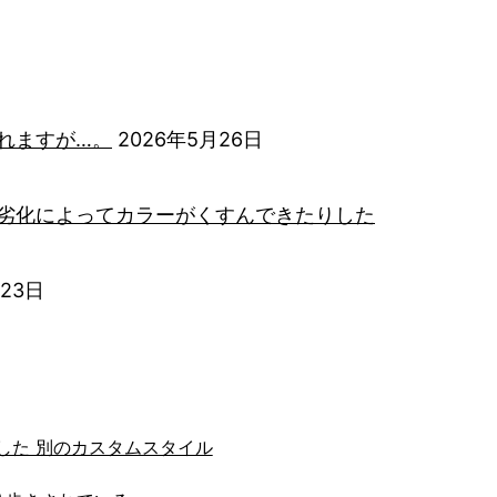
れますが…。
2026年5月26日
劣化によってカラーがくすんできたりした
月23日
した 別のカスタムスタイル