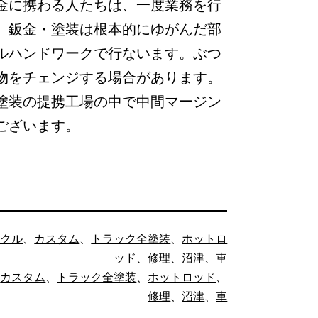
金に携わる人たちは、一度業務を行
。鈑金・塗装は根本的にゆがんだ部
ルハンドワークで行ないます。ぶつ
物をチェンジする場合があります。
塗装の提携工場の中で中間マージン
ございます。
イクル
、
カスタム
、
トラック全塗装
、
ホットロ
ッド
、
修理
、
沼津
、
車
、
カスタム
、
トラック全塗装
、
ホットロッド
、
修理
、
沼津
、
車