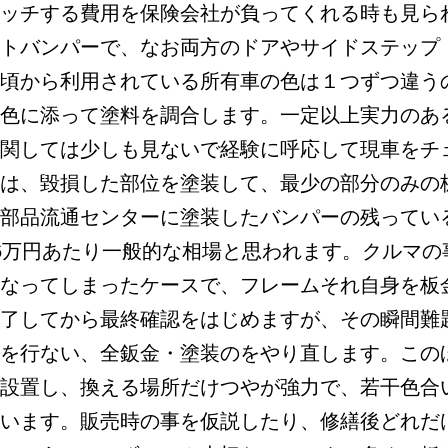
ッチする費用を保険会社が負ってくれる時も見ら
トバンパーで、なお両方のドアやサイドステップ
頃から利用されている所有車の色は１つずつ違う
色に添って塗料を調合します。一定以上実力のあ
関しては少しも見ないで経験に呼応して現車をチ
は、毀損した部位を塗装して、最少の部分のみの
部品流通センターに塗装したバンパーの残ってい
6万円あたり一般的な相場と思われます。クルマの
なってしまったケースで、フレームそれ自身を板
了してから最終確認をはじめますが、その瞬間難
を行ない、全鈑金・塗装のをやり直します。この
設置し、換える場所だけつやが強力で、若干色合
います。販売時の事を仮説したり、修繕後どれだ