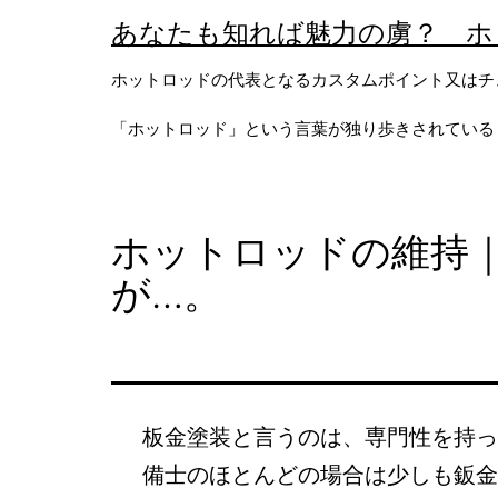
コ
あなたも知れば魅力の虜？ ホ
ン
ホットロッドの代表となるカスタムポイント又はチ
テ
「ホットロッド」という言葉が独り歩きされている
ン
ツ
へ
ホットロッドの維持
ス
が…。
キ
ッ
プ
板金塗装と言うのは、専門性を持っ
備士のほとんどの場合は少しも鈑金