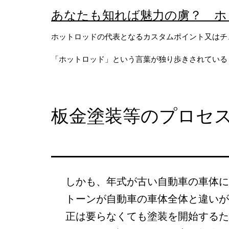
コ
あなたも知れば魅力の虜？ ホ
ン
ホットロッドの代表となるカスタムポイント又はチ
テ
「ホットロッド」という言葉が独り歩きされている
ン
ツ
へ
板金塗装等のプロセ
ス
キ
ッ
プ
しかも、年式が古い自動車の車体に
トーンが自動車の車体全体と違いが
正は要らなくても塗装を開始するた