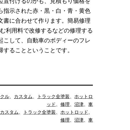
位置付けるのかも、見積もり価格を
ら指示された赤・黒・白・青・黄色
文書に合わせて作ります。簡易修理
こむ利用料で改修するなどの修理する
起こして、自動車のボディーのフレ
帰することということです。
イクル
、
カスタム
、
トラック全塗装
、
ホットロ
ッド
、
修理
、
沼津
、
車
、
カスタム
、
トラック全塗装
、
ホットロッド
、
修理
、
沼津
、
車