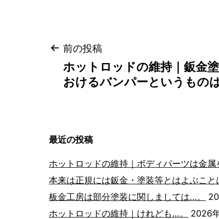
投
前の投稿
ホットロッドの維持｜鈑金塗
稿
おけるバンパーというものは
ナ
ビ
最近の投稿
ゲ
ホットロッドの維持｜ボディパーツは金属
ー
本来は正規には鈑金・塗装等とはよぶこと
板金工房は部分塗装に関しましては…。
2
シ
ホットロッドの維持｜けれども…。
2026