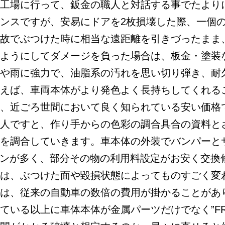
工場に行って、鈑金の職人と対話する事でたより
ンスですが、安易にドアを2枚損壊した際、一個の
故でぶつけた時に相当な遠距離を引きづったまま
ようにしてダメージを負った場合は、板金・塗装
や雨に強力で、油脂系の汚れを思い切り弾き、耐
えば、車両本体がより発色よく長持ちしてくれる
、近ごろ世間において良く知られている安い価格
人ですと、作り手からの色彩の調合具合の資料と
を調合していきます。車本体の外装でバンパーと
ーンが多く、部分その物の利用料設定がお安く交換
は、ぶつけた面や毀損状態によってものすごく変
は、従来の自動車の数倍の費用が掛かることがあ
ている以上に車体本体が金属パーツだけでなく”FR